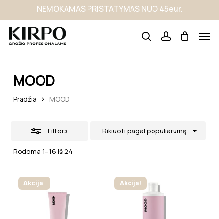
Skip
NEMOKAMAS PRISTATYMAS NUO 45eur.
to
main
content
MOOD
Pradžia
MOOD
Filters
Rikiuoti pagal populiarumą
Rodoma 1–16 iš 24
Akcija!
Akcija!