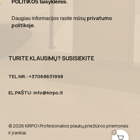
POLITIKOS taisyklėmis.
privatumo
Daugiau informacijos rasite mūsų
politikoje
.
TURITE KLAUSIMŲ? SUSISIEKITE
TEL.NR.: +37068631998
EL.PAŠTU: info@kirpo.lt
© 2026 KIRPO | Profesionalios plaukų priežiūros priemonės
0
ir įrankiai.