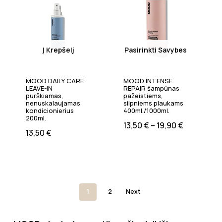
Į Krepšelį
Pasirinkti Savybes
MOOD DAILY CARE
MOOD INTENSE
LEAVE-IN
REPAIR šampūnas
purškiamas,
pažeistiems,
nenuskalaujamas
silpniems plaukams
kondicionierius
400ml./1000ml.
200ml.
13,50
€
–
19,90
€
13,50
€
1
2
Next