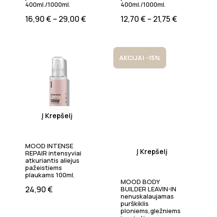
400ml./1000ml.
400ml./1000ml.
16,90
€
–
29,00
€
12,70
€
–
21,75
€
AKCIJA! -15%
Į Krepšelį
MOOD INTENSE
Į Krepšelį
REPAIR intensyviai
atkuriantis aliejus
pažeistiems
plaukams 100ml.
MOOD BODY
24,90
€
BUILDER LEAVIN-IN
nenuskalaujamas
purškiklis
ploniems,gležniems