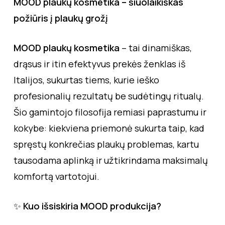
MOOD plaukų kosmetika – šiuolaikiškas
požiūris į plaukų grožį
MOOD plaukų kosmetika
– tai dinamiškas,
drąsus ir itin efektyvus prekės ženklas iš
Italijos, sukurtas tiems, kurie ieško
profesionalių rezultatų be sudėtingų ritualų.
Šio gamintojo filosofija remiasi paprastumu ir
kokybe: kiekviena priemonė sukurta taip, kad
spręstų konkrečias plaukų problemas, kartu
tausodama aplinką ir užtikrindama maksimalų
komfortą vartotojui.
✨
Kuo išsiskiria MOOD produkcija?