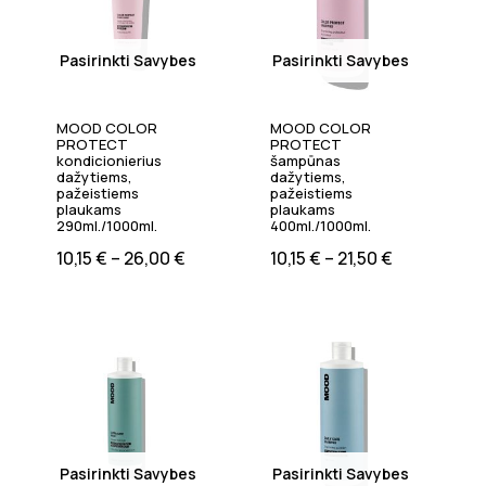
Pasirinkti Savybes
Pasirinkti Savybes
MOOD COLOR
MOOD COLOR
PROTECT
PROTECT
kondicionierius
šampūnas
dažytiems,
dažytiems,
pažeistiems
pažeistiems
plaukams
plaukams
290ml./1000ml.
400ml./1000ml.
10,15
€
–
26,00
€
10,15
€
–
21,50
€
Pasirinkti Savybes
Pasirinkti Savybes