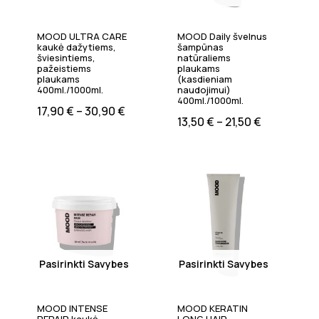
MOOD ULTRA CARE
MOOD Daily švelnus
kaukė dažytiems,
šampūnas
šviesintiems,
natūraliems
pažeistiems
plaukams
plaukams
(kasdieniam
400ml./1000ml.
naudojimui)
400ml./1000ml.
17,90
€
–
30,90
€
13,50
€
–
21,50
€
Pasirinkti Savybes
Pasirinkti Savybes
MOOD INTENSE
MOOD KERATIN