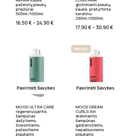
REPAIR kaukė
LONG HAIR
pažeistų plaukų
glotninanti plaukų
priežiūrai
kaukė, praturtinta
500ml./1000ml.
keratinu
290ml./1000ml.
16,50
€
–
24,90
€
17,90
€
–
30,90
€
Akcija!
Pasirinkti Savybes
Pasirinkti Savybes
MOOD ULTRA CARE
MOOD DREAM
regeneruojantis
CURLS itin
šampūnas
drėkinantis
dažytiems,
šampūnas
šviesintiems,
garbanotiems,
pažeistiems
nepaklusniems
plaukams
plaukams