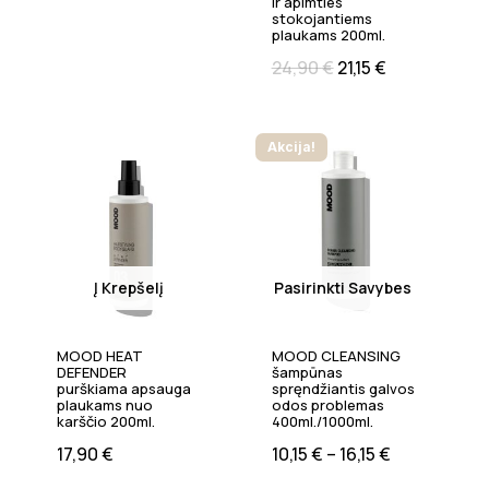
ir apimties
stokojantiems
plaukams 200ml.
24,90
€
21,15
€
Akcija!
Į Krepšelį
Pasirinkti Savybes
MOOD HEAT
MOOD CLEANSING
DEFENDER
šampūnas
purškiama apsauga
spręndžiantis galvos
plaukams nuo
odos problemas
karščio 200ml.
400ml./1000ml.
17,90
€
10,15
€
–
16,15
€