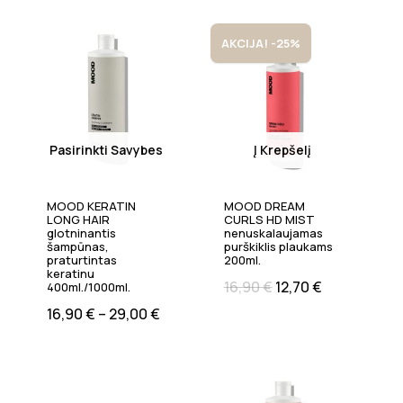
AKCIJA! -25%
Pasirinkti Savybes
Į Krepšelį
MOOD KERATIN
MOOD DREAM
LONG HAIR
CURLS HD MIST
glotninantis
nenuskalaujamas
šampūnas,
purškiklis plaukams
praturtintas
200ml.
keratinu
16,90
€
12,70
€
400ml./1000ml.
16,90
€
–
29,00
€