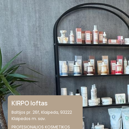
KIRPO loftas
Baltijos pr. 26f, Klaipėda, 93222
Klaipėdos m. sav.
PROFESIONALIOS KOSMETIKOS