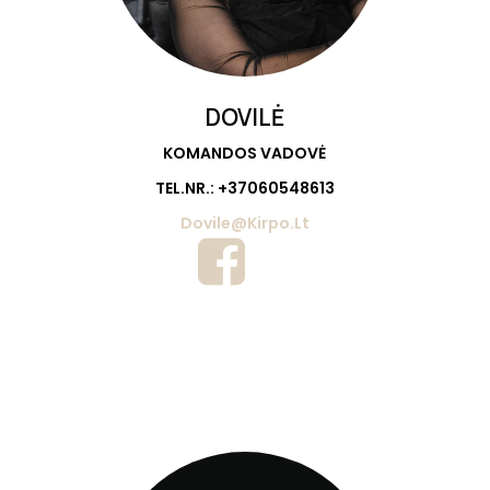
DOVILĖ
KOMANDOS VADOVĖ
TEL.NR.: +37060548613
Dovile@Kirpo.lt