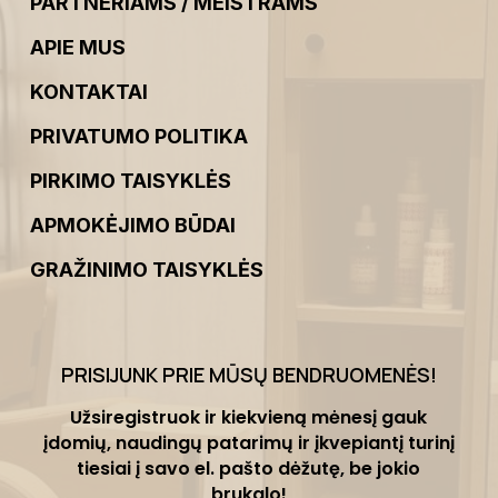
PARTNERIAMS / MEISTRAMS
APIE MUS
KONTAKTAI
PRIVATUMO POLITIKA
PIRKIMO TAISYKLĖS
APMOKĖJIMO BŪDAI
GRAŽINIMO TAISYKLĖS
PRISIJUNK PRIE MŪSŲ BENDRUOMENĖS
!
Užsiregistruok ir kiekvieną mėnesį gauk
įdomių, naudingų patarimų ir įkvepiantį turinį
tiesiai į savo el. pašto dėžutę, be jokio
brukalo!