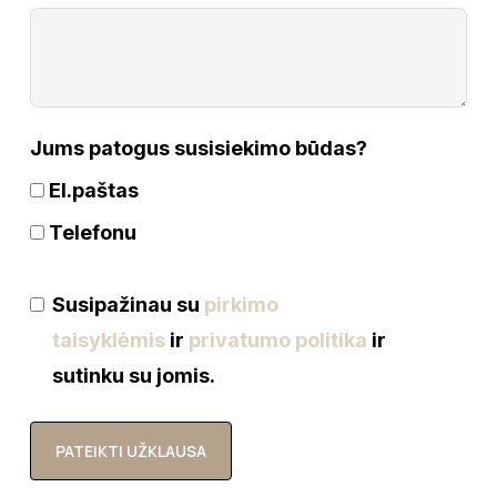
Jums patogus susisiekimo būdas?
El.paštas
Telefonu
Susipažinau su
pirkimo
taisyklėmis
ir
privatumo politika
ir
sutinku su jomis.
PATEIKTI UŽKLAUSA