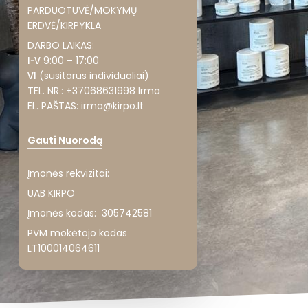
PARDUOTUVĖ/MOKYMŲ
ERDVĖ/KIRPYKLA
DARBO LAIKAS:
I-V
9:00 – 17:00
VI
(susitarus individualiai)
TEL. NR.: +37068631998 Irma
EL. PAŠTAS: irma@kirpo.lt
Gauti Nuorodą
Įmonės rekvizitai:
UAB KIRPO
Įmonės kodas: 305742581
PVM mokėtojo kodas
LT100014064611