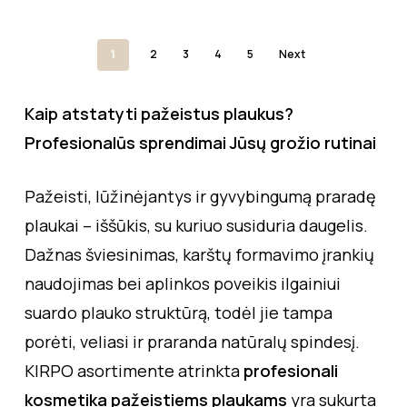
1
2
3
4
5
Next
Kaip atstatyti pažeistus plaukus?
Profesionalūs sprendimai Jūsų grožio rutinai
Pažeisti, lūžinėjantys ir gyvybingumą praradę
plaukai – iššūkis, su kuriuo susiduria daugelis.
Dažnas šviesinimas, karštų formavimo įrankių
naudojimas bei aplinkos poveikis ilgainiui
suardo plauko struktūrą, todėl jie tampa
porėti, veliasi ir praranda natūralų spindesį.
KIRPO asortimente atrinkta
profesionali
kosmetika pažeistiems plaukams
yra sukurta