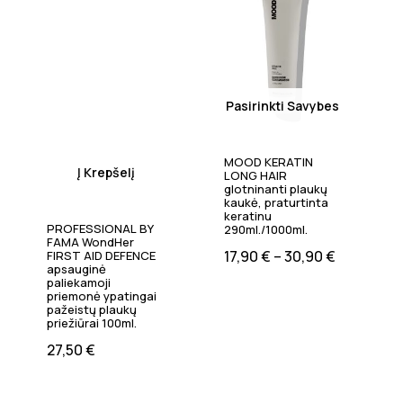
Pasirinkti Savybes
MOOD KERATIN
Į Krepšelį
LONG HAIR
glotninanti plaukų
kaukė, praturtinta
keratinu
PROFESSIONAL BY
290ml./1000ml.
FAMA WondHer
17,90
€
–
30,90
€
FIRST AID DEFENCE
apsauginė
paliekamoji
priemonė ypatingai
pažeistų plaukų
priežiūrai 100ml.
27,50
€