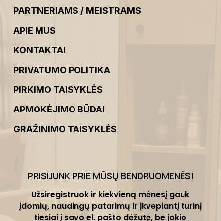
PARTNERIAMS / MEISTRAMS
APIE MUS
KONTAKTAI
PRIVATUMO POLITIKA
PIRKIMO TAISYKLĖS
APMOKĖJIMO BŪDAI
GRAŽINIMO TAISYKLĖS
PRISIJUNK PRIE MŪSŲ BENDRUOMENĖS
!
Užsiregistruok ir kiekvieną mėnesį gauk
įdomių, naudingų patarimų ir įkvepiantį turinį
tiesiai į savo el. pašto dėžutę, be jokio