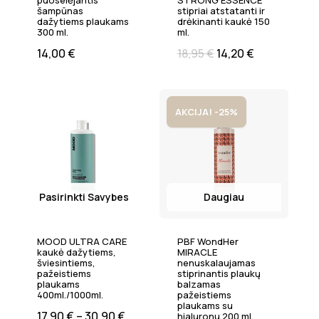
puoselėjantis
STRONG ESSENCE
šampūnas
stipriai atstatanti ir
dažytiems plaukams
drėkinanti kaukė 150
300 ml.
ml.
14,00
€
18,95
€
14,20
€
AKCIJA! -25%
Pasirinkti Savybes
Daugiau
MOOD ULTRA CARE
PBF WondHer
kaukė dažytiems,
MIRACLE
šviesintiems,
nenuskalaujamas
pažeistiems
stiprinantis plaukų
plaukams
balzamas
400ml./1000ml.
pažeistiems
plaukams su
17,90
€
–
30,90
€
hialuronu 200 ml.