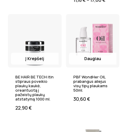
Į Krepšelį
Daugiau
BE HAIR BE TECH itin
PBF WondHer OIL
stipraus poveikio
prabangus aliejus
plaukų kaukė,
visų tipų plaukams
oreantuotą į
50ml.
pažeistų plaukų
30,60
€
atstatymą 1000 ml.
22,90
€