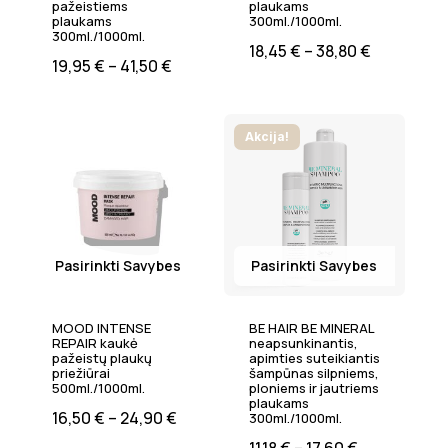
pažeistiems
plaukams
plaukams
300ml./1000ml.
300ml./1000ml.
18,45
€
–
38,80
€
19,95
€
–
41,50
€
Akcija!
Pasirinkti Savybes
Pasirinkti Savybes
MOOD INTENSE
BE HAIR BE MINERAL
REPAIR kaukė
neapsunkinantis,
pažeistų plaukų
apimties suteikiantis
priežiūrai
šampūnas silpniems,
500ml./1000ml.
ploniems ir jautriems
plaukams
16,50
€
–
24,90
€
300ml./1000ml.
11,18
€
–
17,60
€