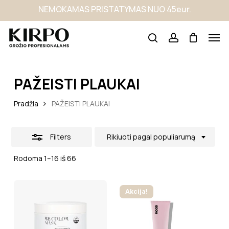
Skip
NEMOKAMAS PRISTATYMAS NUO 45eur.
to
main
content
PAŽEISTI PLAUKAI
Pradžia
PAŽEISTI PLAUKAI
Filters
Rikiuoti pagal populiarumą
Rodoma 1–16 iš 66
Akcija!