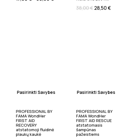
38,00
€
28,50
€
Pasirinkti Savybes
Pasirinkti Savybes
PROFESSIONAL BY
PROFESSIONAL BY
FAMA WondHer
FAMA WondHer
FIRST AID
FIRST AID RESCUE
RECOVERY
atstatomasis
atstatomoji fluidinė
šampūnas
plaukų kaukė
pažeistiems