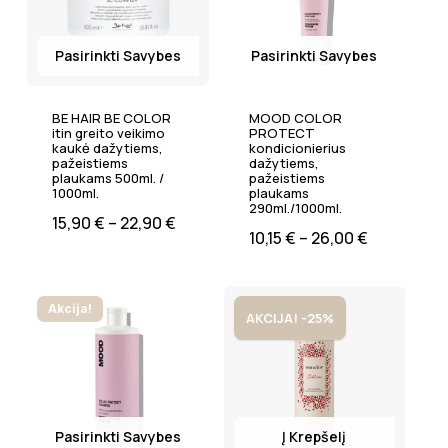
Pasirinkti Savybes
Pasirinkti Savybes
BE HAIR BE COLOR
MOOD COLOR
itin greito veikimo
PROTECT
kaukė dažytiems,
kondicionierius
pažeistiems
dažytiems,
plaukams 500ml. /
pažeistiems
1000ml.
plaukams
290ml./1000ml.
15,90
€
–
22,90
€
10,15
€
–
26,00
€
Akcija!
AKCIJA! -25%
Pasirinkti Savybes
Į Krepšelį