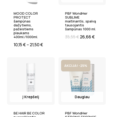
MOOD COLOR
PBF WondHer
PROTECT
SUBLIME
šampūnas
maitinantis, spalvą
dažytiems,
tausojantis
pažeistiems
šampūnas 1000 ml.
plaukams
35,55
€
26,66
€
400ml./1000ml.
10,15
€
–
21,50
€
AKCIJA! -25%
Į Krepšelį
Daugiau
BE HAIR BE COLOR
PBF WondHer