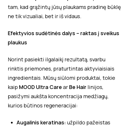
tam, kad grąžintų jūsų plaukams pradinę būklę
ne tik vizualiai, bet ir iš vidaus.
Efektyvios sudėtinės dalys – raktas į sveikus
plaukus
Norint pasiekti ilgalaikį rezultatą, svarbu
rinktis priemones, praturtintas aktyviaisiais
ingredientais. Mūsų siūlomi produktai, tokie
kaip
MOOD Ultra Care
ar
Be Hair
linijos,
pasižymi aukšta koncentracija medžiagų,
kurios būtinos regeneracijai:
Augalinis keratinas:
užpildo pažeistas