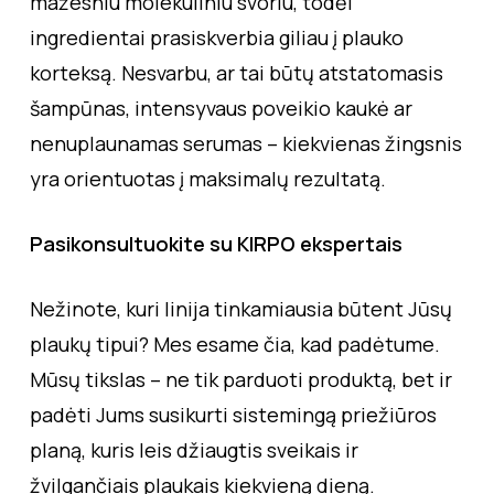
mažesniu molekuliniu svoriu, todėl
ingredientai prasiskverbia giliau į plauko
korteksą. Nesvarbu, ar tai būtų atstatomasis
šampūnas, intensyvaus poveikio kaukė ar
nenuplaunamas serumas – kiekvienas žingsnis
yra orientuotas į maksimalų rezultatą.
Pasikonsultuokite su KIRPO ekspertais
Nežinote, kuri linija tinkamiausia būtent Jūsų
plaukų tipui? Mes esame čia, kad padėtume.
Mūsų tikslas – ne tik parduoti produktą, bet ir
padėti Jums susikurti sistemingą priežiūros
planą, kuris leis džiaugtis sveikais ir
žvilgančiais plaukais kiekvieną dieną.