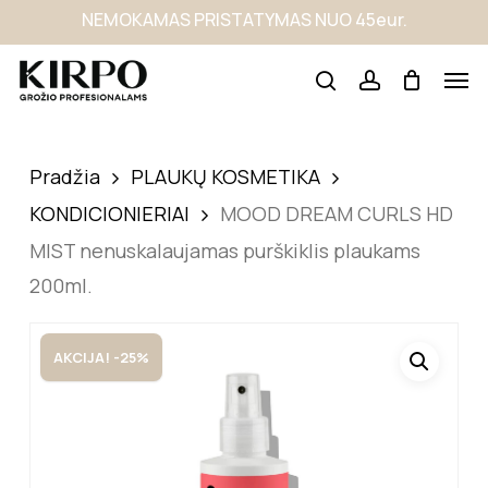
Skip
NEMOKAMAS PRISTATYMAS NUO 45eur.
to
main
content
Pradžia
PLAUKŲ KOSMETIKA
KONDICIONIERIAI
MOOD DREAM CURLS HD
MIST nenuskalaujamas purškiklis plaukams
200ml.
AKCIJA! -25%