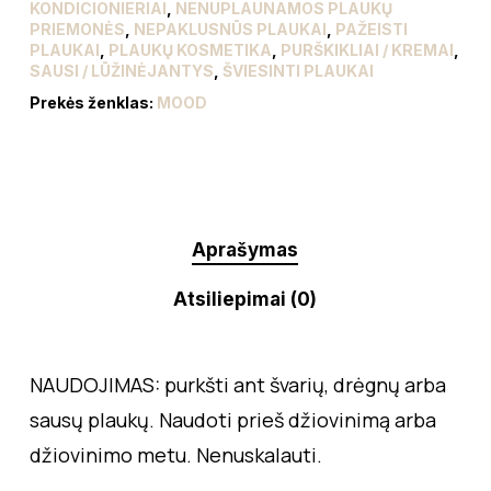
KONDICIONIERIAI
,
NENUPLAUNAMOS PLAUKŲ
PRIEMONĖS
,
NEPAKLUSNŪS PLAUKAI
,
PAŽEISTI
PLAUKAI
,
PLAUKŲ KOSMETIKA
,
PURŠKIKLIAI / KREMAI
,
SAUSI / LŪŽINĖJANTYS
,
ŠVIESINTI PLAUKAI
Prekės ženklas:
MOOD
Aprašymas
Atsiliepimai (0)
NAUDOJIMAS: purkšti ant švarių, drėgnų arba
sausų plaukų. Naudoti prieš džiovinimą arba
džiovinimo metu. Nenuskalauti.