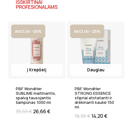
IŠSKIRTINAI
PROFESIONALAMS
AKCIJA! -25%
AKCIJA! -25%
Į Krepšelį
Daugiau
PBF WondHer
PBF WondHer
SUBLIME maitinantis,
STRONG ESSENCE
spalvą tausojantis
stipriai atstatanti ir
šampūnas 1000 ml.
drėkinanti kaukė 150
ml.
35,55
€
26,66
€
18,95
€
14,20
€