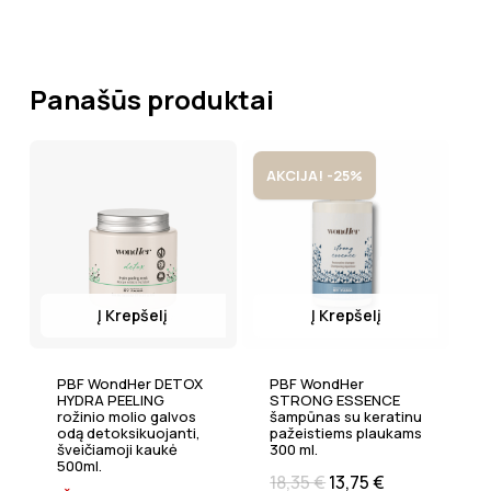
Panašūs produktai
AKCIJA! -25%
Į Krepšelį
Į Krepšelį
PBF WondHer DETOX
PBF WondHer
HYDRA PEELING
STRONG ESSENCE
rožinio molio galvos
šampūnas su keratinu
odą detoksikuojanti,
pažeistiems plaukams
šveičiamoji kaukė
300 ml.
500ml.
18,35
€
13,75
€