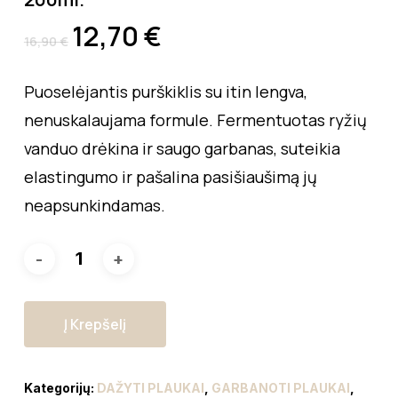
12,70
€
16,90
€
Puoselėjantis purškiklis su itin lengva,
nenuskalaujama formule. Fermentuotas ryžių
vanduo drėkina ir saugo garbanas, suteikia
elastingumo ir pašalina pasišiaušimą jų
neapsunkindamas.
Į Krepšelį
Kategorijų:
DAŽYTI PLAUKAI
,
GARBANOTI PLAUKAI
,