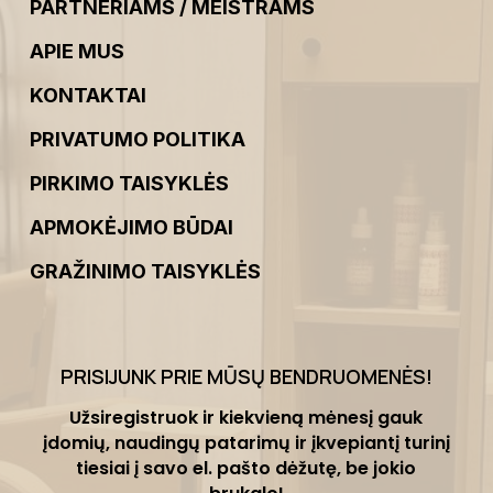
PARTNERIAMS / MEISTRAMS
APIE MUS
KONTAKTAI
PRIVATUMO POLITIKA
PIRKIMO TAISYKLĖS
APMOKĖJIMO BŪDAI
GRAŽINIMO TAISYKLĖS
PRISIJUNK PRIE MŪSŲ BENDRUOMENĖS
!
Užsiregistruok ir kiekvieną mėnesį gauk
įdomių, naudingų patarimų ir įkvepiantį turinį
tiesiai į savo el. pašto dėžutę, be jokio