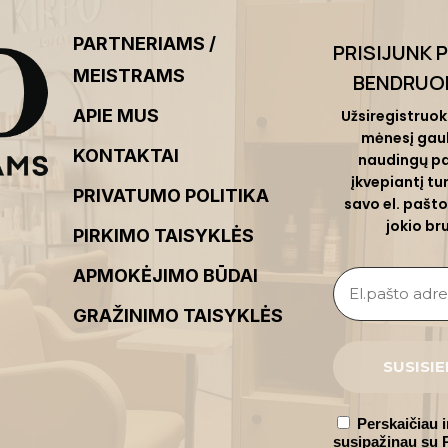
PARTNERIAMS /
PRISIJUNK 
MEISTRAMS
BENDRUO
APIE MUS
Užsiregistruok 
mėnesį gau
KONTAKTAI
naudingų pa
įkvepiantį turi
PRIVATUMO POLITIKA
savo el. pašto
jokio br
PIRKIMO TAISYKLĖS
APMOKĖJIMO BŪDAI
GRAŽINIMO TAISYKLĖS
Perskaičiau i
susipažinau s