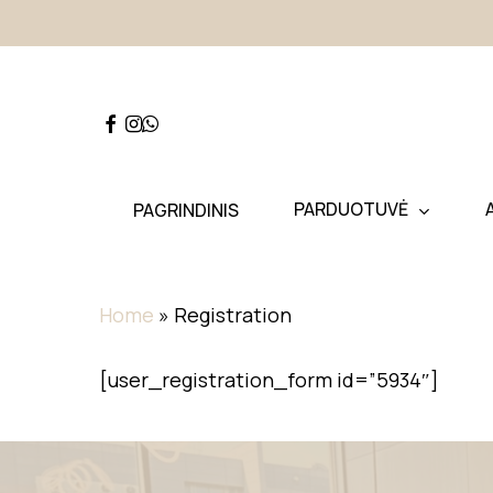
Skip
to
main
content
Hit enter to search or ESC to close
PARDUOTUVĖ
PAGRINDINIS
Home
»
Registration
[user_registration_form id=”5934″]