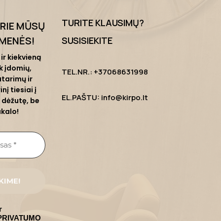
TURITE KLAUSIMŲ?
PRIE MŪSŲ
MENĖS
!
SUSISIEKITE
ir kiekvieną
k įdomių,
TEL.NR.: +37068631998
tarimų ir
nį tiesiai į
EL.PAŠTU: info@kirpo.lt
 dėžutę, be
ukalo!
r
u PRIVATUMO