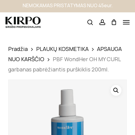
Skip
NEMOKAMAS PRISTATYMAS NUO 45eur.
to
main
content
Pradžia
PLAUKŲ KOSMETIKA
APSAUGA
NUO KARŠČIO
PBF WondHer OH MY CURL
garbanas pabrėžiantis purškiklis 200ml.