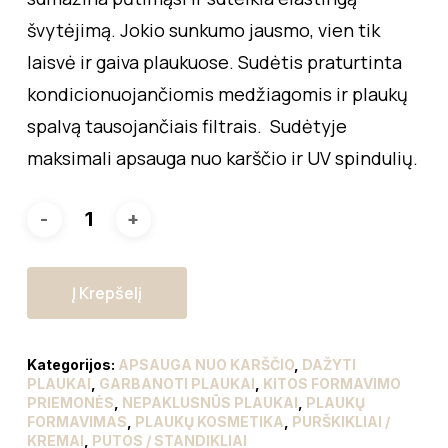
švytėjimą. Jokio sunkumo jausmo, vien tik
laisvė ir gaiva plaukuose. Sudėtis praturtinta
kondicionuojančiomis medžiagomis ir plaukų
spalvą tausojančiais filtrais. Sudėtyje
maksimali apsauga nuo karščio ir UV spindulių.
Į Krepšelį
Kategorijos:
APSAUGA NUO KARŠČIO
,
DAŽYTI
PLAUKAI
,
GARBANOTI PLAUKAI
,
KITOS FORMAVIMO
PRIEMONĖS
,
NEPAKLUSNŪS PLAUKAI
,
PLAUKŲ
FORMAVIMAS
,
PLAUKŲ KOSMETIKA
,
PURŠKIKLIAI /
KREMAI
,
PUTOS / STANDIKLIAI