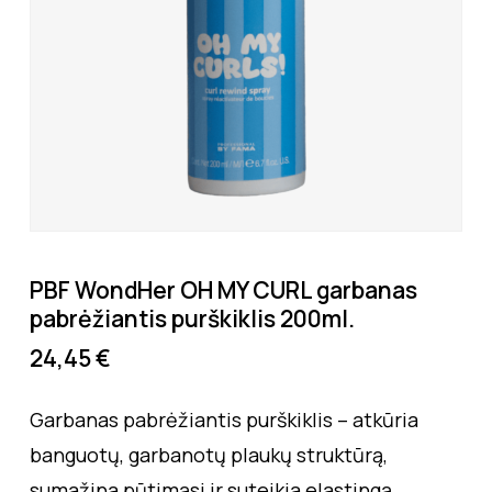
PBF WondHer OH MY CURL garbanas
pabrėžiantis purškiklis 200ml.
24,45
€
Garbanas pabrėžiantis purškiklis – atkūria
banguotų, garbanotų plaukų struktūrą,
sumažina pūtimąsi ir suteikia elastingą