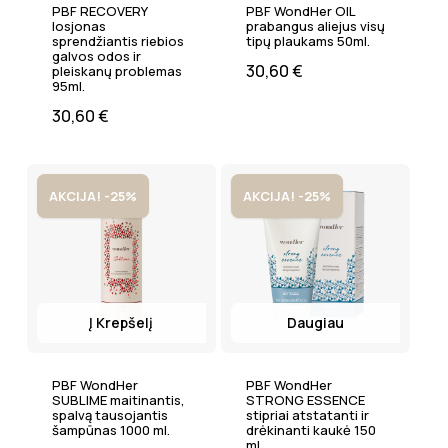
PBF RECOVERY
PBF WondHer OIL
losjonas
prabangus aliejus visų
sprendžiantis riebios
tipų plaukams 50ml.
galvos odos ir
30,60
€
pleiskanų problemas
95ml.
30,60
€
AKCIJA! -25%
AKCIJA! -25%
Į Krepšelį
Daugiau
PBF WondHer
PBF WondHer
SUBLIME maitinantis,
STRONG ESSENCE
spalvą tausojantis
stipriai atstatanti ir
šampūnas 1000 ml.
drėkinanti kaukė 150
ml.