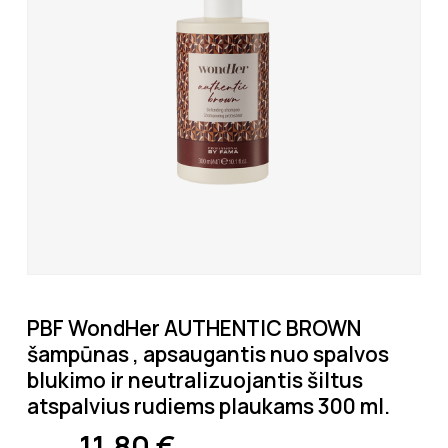
PBF WondHer AUTHENTIC BROWN
šampūnas , apsaugantis nuo spalvos
blukimo ir neutralizuojantis šiltus
atspalvius rudiems plaukams 300 ml.
11,80
€