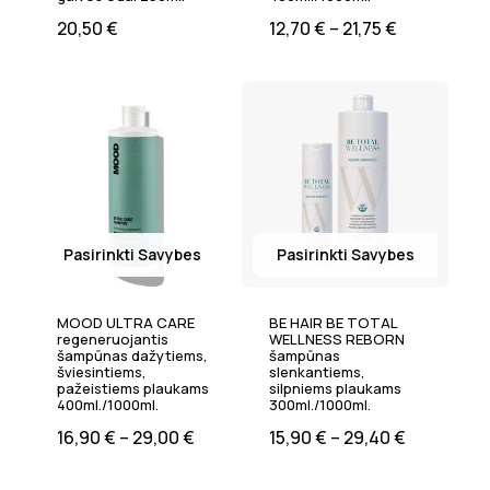
20,50
€
12,70
€
–
21,75
€
Pasirinkti Savybes
Pasirinkti Savybes
MOOD ULTRA CARE
BE HAIR BE TOTAL
regeneruojantis
WELLNESS REBORN
šampūnas dažytiems,
šampūnas
šviesintiems,
slenkantiems,
pažeistiems plaukams
silpniems plaukams
400ml./1000ml.
300ml./1000ml.
16,90
€
–
29,00
€
15,90
€
–
29,40
€