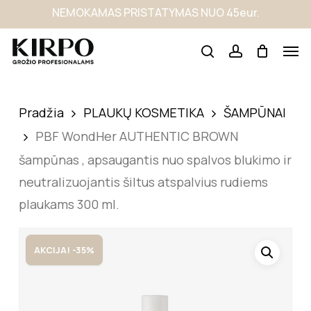
Skip
NEMOKAMAS PRISTATYMAS NUO 45eur.
to
main
content
Pradžia
PLAUKŲ KOSMETIKA
ŠAMPŪNAI
PBF WondHer AUTHENTIC BROWN
šampūnas , apsaugantis nuo spalvos blukimo ir
neutralizuojantis šiltus atspalvius rudiems
plaukams 300 ml.
AKCIJA! -35%