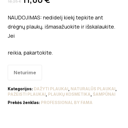
18,25
€
NAUDOJIMAS: nedidelį kiekį tepkite ant
drėgnų plaukų, išmasažuokite ir išskalaukite.
Jei
reikia, pakartokite.
Neturime
Kategorijos:
DAŽYTI PLAUKAI
,
NATURALŪS PLAUKAI
,
PAŽEISTI PLAUKAI
,
PLAUKŲ KOSMETIKA
,
ŠAMPŪNAI
Prekės ženklas:
PROFESSIONAL BY FAMA