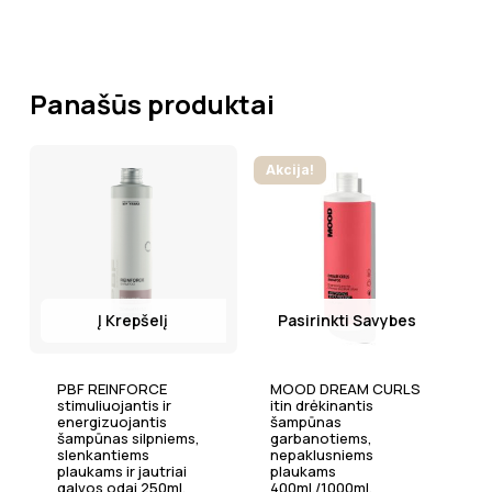
Panašūs produktai
Akcija!
Į Krepšelį
Pasirinkti Savybes
PBF REINFORCE
MOOD DREAM CURLS
stimuliuojantis ir
itin drėkinantis
energizuojantis
šampūnas
šampūnas silpniems,
garbanotiems,
slenkantiems
nepaklusniems
plaukams ir jautriai
plaukams
galvos odai 250ml.
400ml./1000ml.