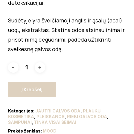
detoksikacijai.
Sudėtyje yra šveičiamoji anglis ir ąsaių (acai)
uogų ekstraktas. Skatina odos atsinaujinimą ir
prisotinimą deguonimi, padeda užtikrinti
sveikesnę galvos odą.
Į Krepšelį
Kategorijos:
JAUTRI GALVOS ODA
,
PLAUKŲ
KOSMETIKA
,
PLEISKANOS
,
RIEBI GALVOS ODA
,
ŠAMPŪNAI
,
TINKA VISAI ŠEIMAI
Prekės ženklas:
MOOD