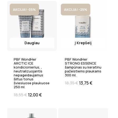
AKCIJA! -35%
AKCIJA! -25%
Daugiau
Į Krepšelį
PBF WondHer
PBF WondHer
ARCTIC ICE
STRONG ESSENCE
kondicionierius, ,
šampūnas su keratinu
neutralizuojantis
pažeistiems plaukams
nepageidaujamus
300 ml.
šiltus tonus
18,35
€
13,75
€
šviesiuose plaukuose
250 ml.
18,55
€
12,00
€