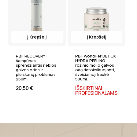
Į Krepšelį
Į Krepšelį
PBF RECOVERY
PBF WondHer DETOX
šampūnas
HYDRA PEELING
sprendžiantis riebios
rožinio molio galvos
galvos odos ir
odą detoksikuojanti,
pleiskanų problemas
šveičiamoji kaukė
250ml.
500ml.
20,50
€
IŠSKIRTINAI
PROFESIONALAMS