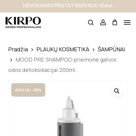
Skip
NEMOKAMAS PRISTATYMAS NUO 45eur.
to
main
content
Pradžia
PLAUKŲ KOSMETIKA
ŠAMPŪNAI
MOOD PRE SHAMPOO priemonė galvos
odos detoksikacijai 200ml.
AKCIJA! -25%