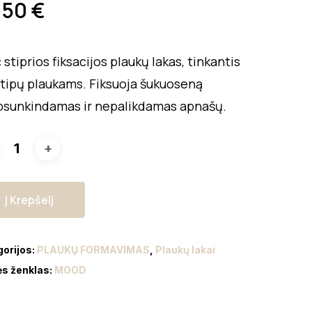
,50
€
 stiprios fiksacijos plaukų lakas, tinkantis
 tipų plaukams. Fiksuoja šukuoseną
sunkindamas ir nepalikdamas apnašų.
Į Krepšelį
gorijos:
PLAUKŲ FORMAVIMAS
,
Plaukų lakai
ės ženklas:
MOOD