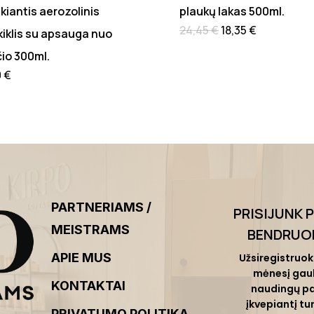
kiantis aerozolinis
plaukų lakas 500ml.
24,45
€
18,35
€
kiklis su apsauga nuo
čio 300ml.
0
€
PARTNERIAMS /
PRISIJUNK 
MEISTRAMS
BENDRUO
APIE MUS
Užsiregistruok 
mėnesį gau
KONTAKTAI
naudingų pa
įkvepiantį turi
PRIVATUMO POLITIKA