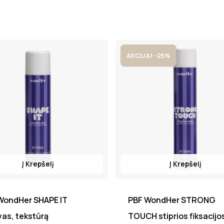
AKCIJA! -25%
Į Krepšelį
Į Krepšelį
WondHer SHAPE IT
PBF WondHer STRONG
vas, tekstūrą
TOUCH stiprios fiksacijo