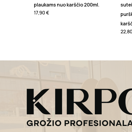
plaukams nuo karščio 200ml.
sutei
17,90
€
purš
karš
22,8