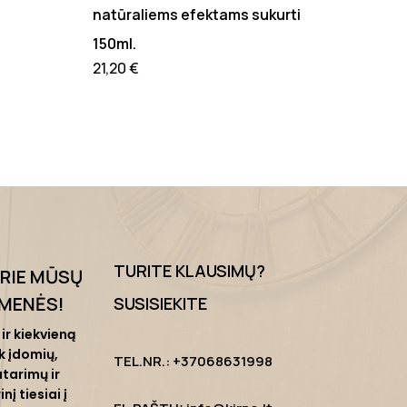
natūraliems efektams sukurti
150ml.
21,20
€
TURITE KLAUSIMŲ?
PRIE MŪSŲ
MENĖS
!
SUSISIEKITE
ir kiekvieną
k įdomių,
TEL.NR.: +37068631998
tarimų ir
nį tiesiai į