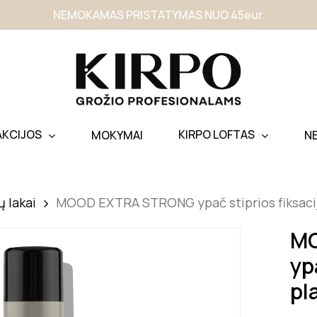
NEMOKAMAS PRISTATYMAS NUO 45eur.
AKCIJOS
KIRPO LOFTAS
MOKYMAI
N
ų lakai
MOOD EXTRA STRONG ypač stiprios fiksacij
M
yp
pl