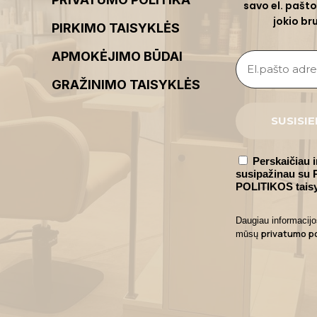
savo el. pašto
jokio br
PIRKIMO TAISYKLĖS
APMOKĖJIMO BŪDAI
GRAŽINIMO TAISYKLĖS
Perskaičiau i
susipažinau s
POLITIKOS taisy
Daugiau informacijo
privatumo po
mūsų