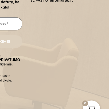
EL.PAŠTU: info@kirpo.lt
 dėžutę, be
ukalo!
r
u PRIVATUMO
klėmis.
s rasite
litikoje
.
0