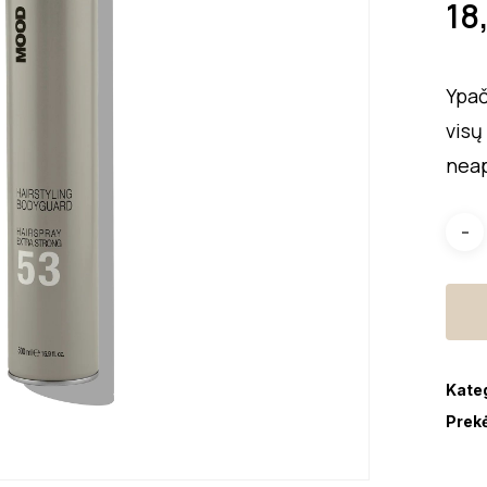
18
Ypač
visų
neap
Kate
Prek