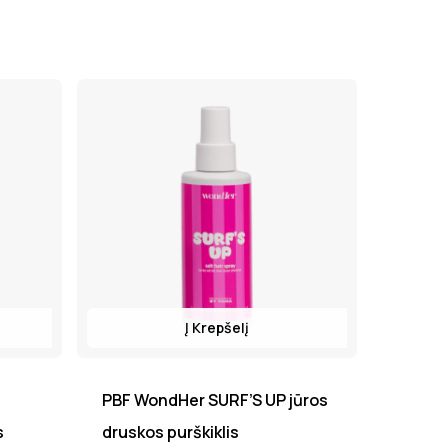
Į Krepšelį
PBF WondHer SURF’S UP jūros
s
druskos purškiklis