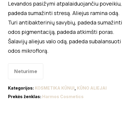
Levandos pasižymi atpalaiduojančiu poveikiu,
padeda sumažinti stresą. Aliejus ramina odą.
Turi antibakterinių savybių, padeda sumažinti
odos pigmentaciją, padeda atkimšti poras.
Šalavijų aliejus valo odą, padeda subalansuoti
odos mikroflorą.
Neturime
Kategorijos:
KOSMETIKA KŪNUI
,
KŪNO ALIEJAI
Prekės ženklas:
Harmos Cosmetics