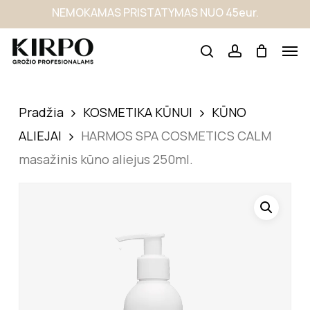
Skip
NEMOKAMAS PRISTATYMAS NUO 45eur.
to
main
content
Pradžia
KOSMETIKA KŪNUI
KŪNO
ALIEJAI
HARMOS SPA COSMETICS CALM
masažinis kūno aliejus 250ml.