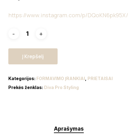
https://www.instagram.com/p/DQoKN6pk95X/
Į Krepšelį
Kategorijos:
FORMAVIMO ĮRANKIAI
,
PRIETAISAI
Prekės ženklas:
Diva Pro Styling
Aprašymas