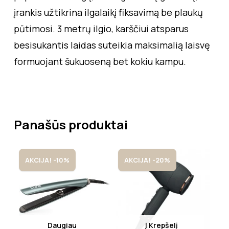
įrankis užtikrina ilgalaikį fiksavimą be plaukų
pūtimosi. 3 metrų ilgio, karščiui atsparus
besisukantis laidas suteikia maksimalią laisvę
formuojant šukuoseną bet kokiu kampu.
Panašūs produktai
AKCIJA! -10%
AKCIJA! -20%
Daugiau
Į Krepšelį