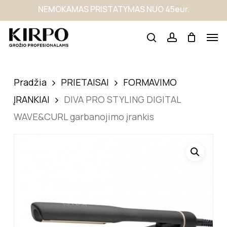
Skip
NEMOKAMAS PRISTATYMAS NUO 45eur.
to
main
content
Pradžia
PRIETAISAI
FORMAVIMO
ĮRANKIAI
DIVA PRO STYLING DIGITAL
WAVE&CURL garbanojimo įrankis