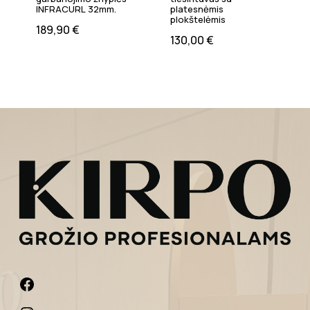
INFRACURL 32mm.
platesnėmis
plokštelėmis
189,90
€
130,00
€