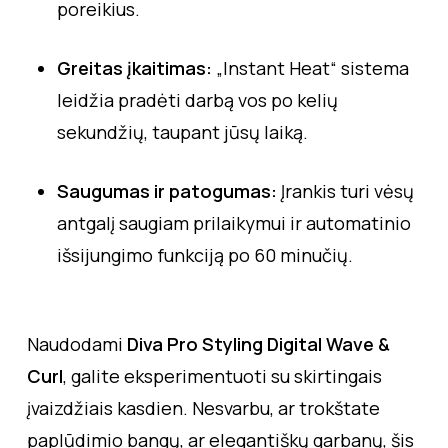
poreikius.
Greitas įkaitimas:
„Instant Heat“ sistema
leidžia pradėti darbą vos po kelių
sekundžių, taupant jūsų laiką.
Saugumas ir patogumas:
Įrankis turi vėsų
antgalį saugiam prilaikymui ir automatinio
išsijungimo funkciją po 60 minučių.
Naudodami
Diva Pro Styling Digital Wave &
Curl
, galite eksperimentuoti su skirtingais
įvaizdžiais kasdien. Nesvarbu, ar trokštate
paplūdimio bangų, ar elegantiškų garbanų, šis