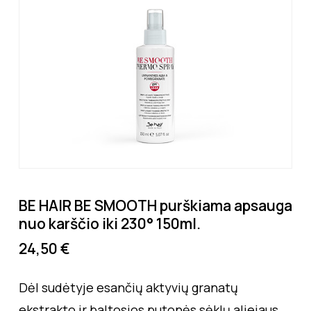
BE HAIR BE SMOOTH purškiama apsauga
nuo karščio iki 230° 150ml.
24,50
€
Dėl sudėtyje esančių aktyvių granatų
ekstrakto ir baltosios putonės sėklų aliejaus