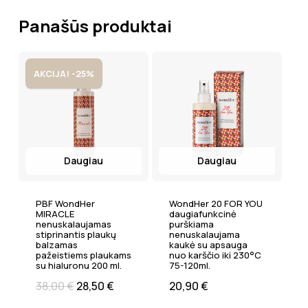
Panašūs produktai
AKCIJA! -25%
Daugiau
Daugiau
PBF WondHer
WondHer 20 FOR YOU
MIRACLE
daugiafunkcinė
nenuskalaujamas
purškiama
stiprinantis plaukų
nenuskalaujama
balzamas
kaukė su apsauga
pažeistiems plaukams
nuo karščio iki 230°C
su hialuronu 200 ml.
75-120ml.
38,00
€
28,50
€
20,90
€