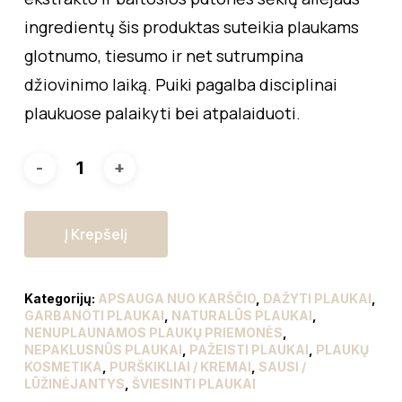
ingredientų šis produktas suteikia plaukams
glotnumo, tiesumo ir net sutrumpina
džiovinimo laiką. Puiki pagalba disciplinai
plaukuose palaikyti bei atpalaiduoti.
Į Krepšelį
Kategorijų:
APSAUGA NUO KARŠČIO
,
DAŽYTI PLAUKAI
,
GARBANOTI PLAUKAI
,
NATURALŪS PLAUKAI
,
NENUPLAUNAMOS PLAUKŲ PRIEMONĖS
,
NEPAKLUSNŪS PLAUKAI
,
PAŽEISTI PLAUKAI
,
PLAUKŲ
KOSMETIKA
,
PURŠKIKLIAI / KREMAI
,
SAUSI /
LŪŽINĖJANTYS
,
ŠVIESINTI PLAUKAI