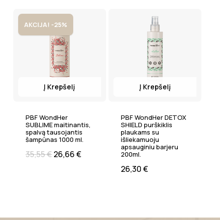
AKCIJA! -25%
Į Krepšelį
Į Krepšelį
PBF WondHer
PBF WondHer DETOX
SUBLIME maitinantis,
SHIELD purškiklis
spalvą tausojantis
plaukams su
šampūnas 1000 ml.
išliekamuoju
apsauginiu barjeru
35,55
€
26,66
€
200ml.
26,30
€