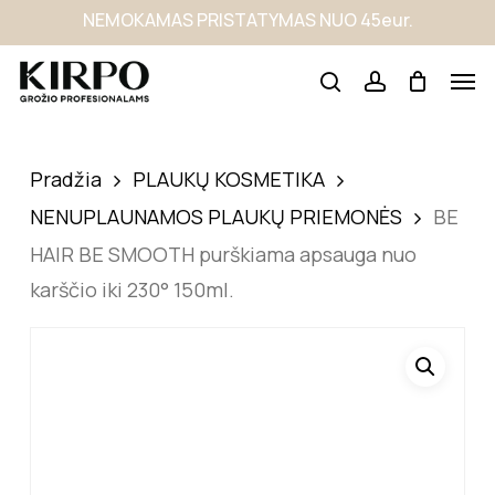
Skip
NEMOKAMAS PRISTATYMAS NUO 45eur.
to
main
content
Pradžia
PLAUKŲ KOSMETIKA
NENUPLAUNAMOS PLAUKŲ PRIEMONĖS
BE
HAIR BE SMOOTH purškiama apsauga nuo
karščio iki 230° 150ml.