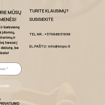
TURITE KLAUSIMŲ?
PRIE MŪSŲ
MENĖS
!
SUSISIEKITE
ir kiekvieną
k įdomių,
TEL.NR.: +37068631998
tarimų ir
nį tiesiai į
EL.PAŠTU: info@kirpo.lt
 dėžutę, be
ukalo!
r
u PRIVATUMO