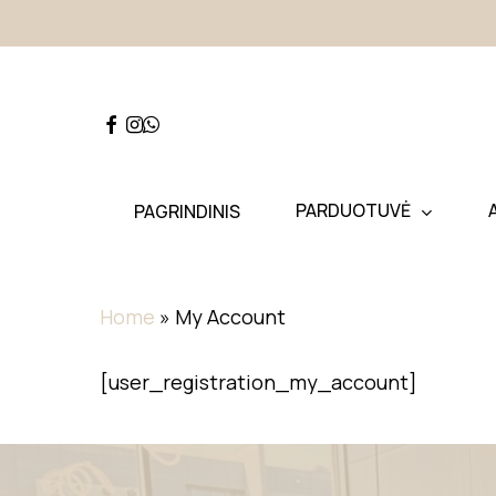
Skip
to
main
content
Hit enter to search or ESC to close
PARDUOTUVĖ
PAGRINDINIS
Home
»
My Account
[user_registration_my_account]