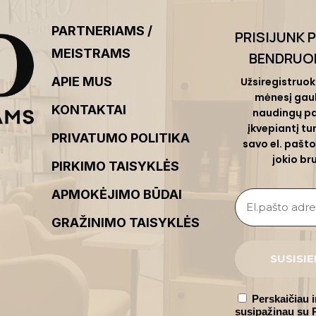
PARTNERIAMS /
PRISIJUNK 
MEISTRAMS
BENDRUO
APIE MUS
Užsiregistruok 
mėnesį gau
KONTAKTAI
naudingų pa
įkvepiantį turi
PRIVATUMO POLITIKA
savo el. pašto
jokio br
PIRKIMO TAISYKLĖS
APMOKĖJIMO BŪDAI
GRAŽINIMO TAISYKLĖS
Perskaičiau i
susipažinau s